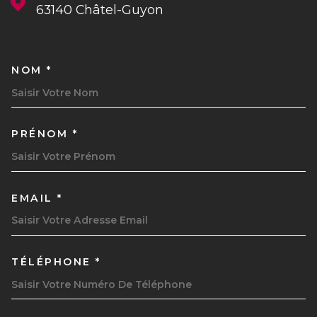
63140
Châtel-Guyon
NOM *
TRAD_MELTEM_VOSCOORDON
PRÉNOM *
EMAIL *
TÉLÉPHONE *