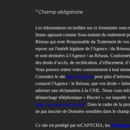
* Champ obligatoire
Les informations recueillies sur ce formulaire sont e
Immo agissant comme Sous-traitant du traitement pou
Réseau qui reste Responsable du Traitement de vos 
repose sur l'intérêt légitime de l'Agence / du Rése
et sont destinées à l'Agence / au Réseau. Conforméme
des droits d’accès, de rectification, d’effacement, d’
Vous pouvez retirer votre consentement à tout mome
Consultez le site
https://cnil.fr/fr
pour plus d’informat
contacté l'Agence / le Réseau, que vos droits « Info
adresser une réclamation à la CNIL. Nous vous infor
démarchage téléphonique « Bloctel », sur laquelle v
https://www.bloctel.gouv.fr
. Dans le cadre de la pr
ne pas inscrire de Données sensibles dans le champ d
Ce site est protégé par reCAPTCHA, les
Politique