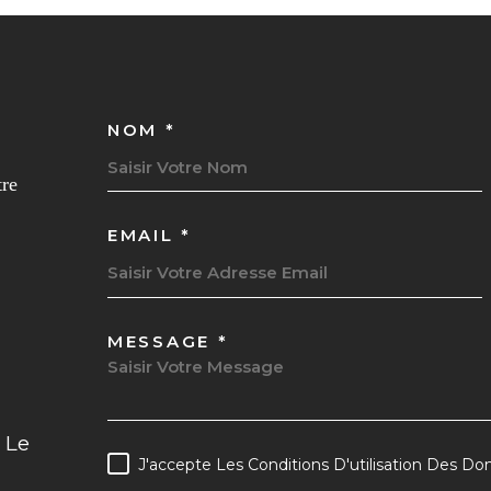
NOM *
TRAD_MELTEM_VOSC
tre
EMAIL *
MESSAGE *
TRAD_MELTEM_VOR
 Le
J'accepte Les Conditions D'utilisation Des Don
RÈGLEMENTATION