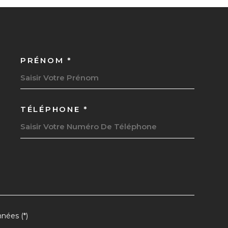
PRÉNOM *
OORDONNEES
TÉLÉPHONE *
EDEMANDE
nées (*)