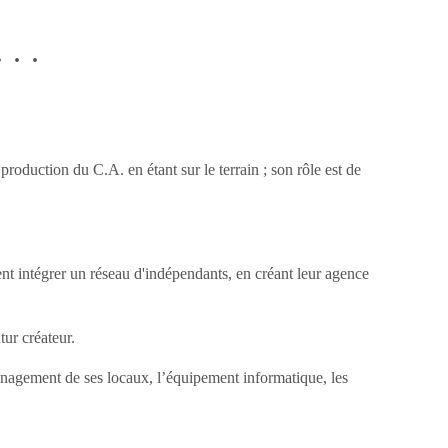
..
SITE G
BIENS 
oduction du C.A. en étant sur le terrain ; son rôle est de
t intégrer un réseau d'indépendants, en créant leur agence
ur créateur.
ménagement de ses locaux, l’équipement informatique, les