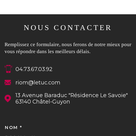
NOUS CONTACTER
Remplissez ce formulaire, nous ferons de notre mieux pour
vous répondre dans les meilleurs délais.
04.73.67.03.92
riom@letuc.com
13 Avenue Baraduc "Résidence Le Savoie"
63140
Châtel-Guyon
NOM *
TRAD_MELTEM_VOSCOORDON