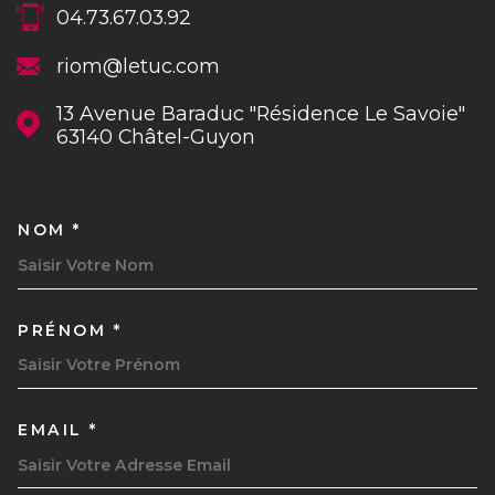
04.73.67.03.92
riom@letuc.com
13 Avenue Baraduc "Résidence Le Savoie"
63140
Châtel-Guyon
NOM *
TRAD_MELTEM_VOSCOORDON
PRÉNOM *
EMAIL *