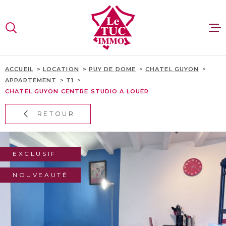
Aller
Aller
Aller
Aller
à
à
au
au
:
la
menu
contenu
VOTRE
recherche
principal
RECHERCHE
VENTES
ACCUEIL
LOCATION
PUY DE DOME
CHATEL GUYON
APPARTEMENT
T1
TYPE
D'OFFRE
CHATEL GUYON CENTRE STUDIO A LOUER
LOCATION
LOCATI
RETOUR
TYPE
DE
ESTIMA
TYPE DE BIEN
BIEN
PAYS
EXCLUSIF
RECRUT
PAYS
NOUVEAUTÉ
CONTAC
VILLE
SITE GR
Budget