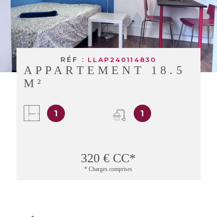
BUDGET
BIENS V
RECHERCHER
RÉF :
LLAP240114830
APPARTEMENT 18.5
M²
1
1
320 €
CC*
* Charges comprises