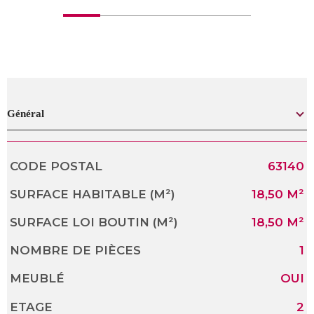
Général
CODE POSTAL
63140
Caractérisque
Valeurs
SURFACE HABITABLE (M²)
18,50 M²
SURFACE LOI BOUTIN (M²)
18,50 M²
NOMBRE DE PIÈCES
1
MEUBLÉ
OUI
ETAGE
2